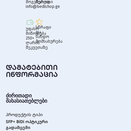
მოგვწერეთ
მეთოდი
info@bedishop.ge
სწრაფი
უფასო
და
მიწოდება
სანდო
250+
მომსახურება
ლარის
შეკვეთაზე
დამატებითი
ინფორმაცია
ძირითადი
მახასიათებლები
პროდუქტის ტიპი
SFP+ BiDi ოპტიკური
გადამცემი