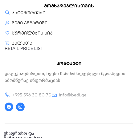
მომხარებლისთვის
კატეგორიები
ჩემი ანგარიში
სურვილების სია
კალათა
RETAIL PRICE LIST
კონტაქტი
Დაგვკიავშირდით, Ჩვენი Წარმომადგენელი Მგოაწვდით
Ამომწურავ Ინფორმაციას
+995 596 30 80 70
info@bedi.ge
F
I
a
n
c
s
e
t
b
a
o
g
o
r
k
a
უსაფრთხო და
m