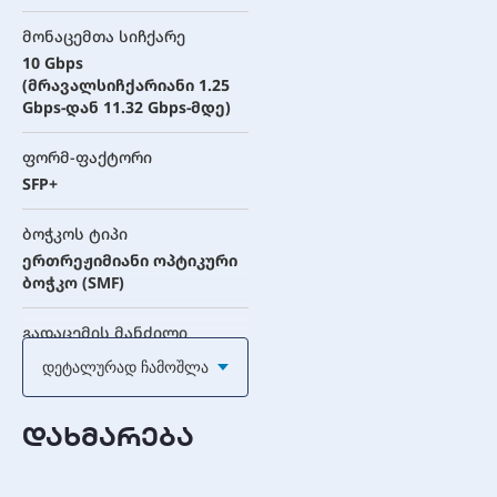
მონაცემთა სიჩქარე
10 Gbps
(მრავალსიჩქარიანი 1.25
Gbps-დან 11.32 Gbps-მდე)
ფორმ-ფაქტორი
SFP+
ბოჭკოს ტიპი
ერთრეჟიმიანი ოპტიკური
ბოჭკო (SMF)
გადაცემის მანძილი
60 კმ-მდე
Დეტალურად Ჩამოშლა
გადაცემის ტალღის სიგრძე
დახმარება
(Tx)
1270nm