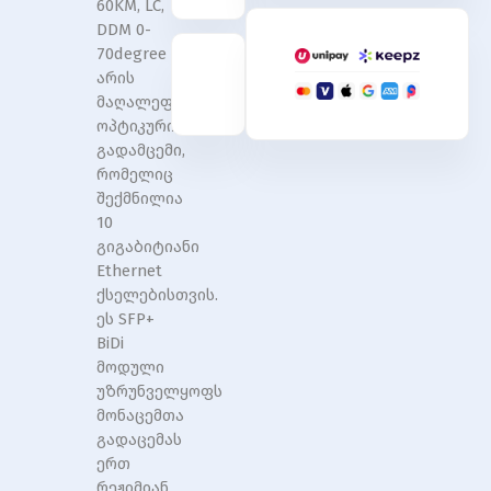
60KM, LC,
Tx1270nm/Rx1330nm,
Tx1270nm/Rx1330nm,
DDM 0-
60KM,
60KM,
LC,
LC,
70degree
DDM
DDM
არის
0-
0-
მაღალეფექტური
70degree
70degree
ოპტიკური
გადამცემი,
რომელიც
შექმნილია
10
გიგაბიტიანი
Ethernet
ქსელებისთვის.
ეს SFP+
BiDi
მოდული
უზრუნველყოფს
მონაცემთა
გადაცემას
ერთ
რეჟიმიან