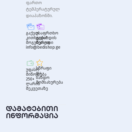
ფართო
ტემპერატურულ
დიაპაზონში.
გაქვთ
უსაფრთხო
კითხვები?
გადახდის
მოგვწერეთ
მეთოდი
info@bedishop.ge
სწრაფი
უფასო
და
მიწოდება
სანდო
250+
მომსახურება
ლარის
შეკვეთაზე
დამატებითი
ინფორმაცია